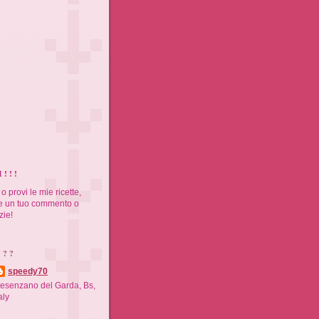
 ! !
 o provi le mie ricette,
ere un tuo commento o
zie!
 ? ?
speedy70
esenzano del Garda, Bs,
aly