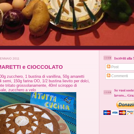
Iscriviti a
ENNAIO 2011
MARETTI e CIOCCOLATO
Post
Commenti
100g zucchero, 1 bustina di vanillina, 50g amaretti
 di semi, 150g farina OO, 1/2 bustina lievito per dolci,
te tritato grossolanamente, 40ml sciroppo di
 sale, zucchero a velo
Se vuoi soste
lavoro... Gra