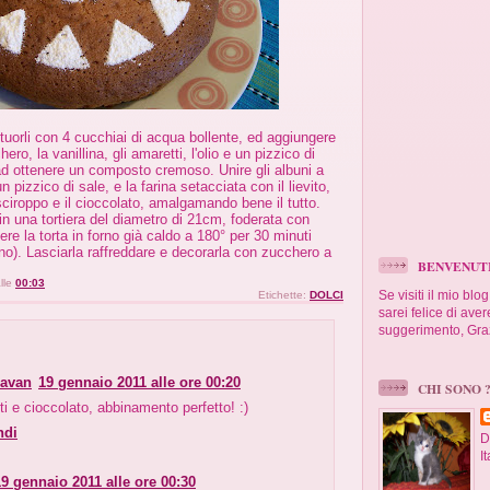
tuorli con 4 cucchiai di acqua bollente, ed aggiungere
ro, la vanillina, gli amaretti, l'olio e un pizzico di
ad ottenere un composto cremoso. Unire gli albuni a
pizzico di sale, e la farina setacciata con il lievito,
sciroppo e il cioccolato, amalgamando bene il tutto.
n una tortiera del diametro di 21cm, foderata con
ere la torta in forno già caldo a 180° per 30 minuti
ino). Lasciarla raffreddare e decorarla con zucchero a
BENVENUTI !
lle
00:03
Se visiti il mio blog
Etichette:
DOLCI
sarei felice di av
suggerimento, Gra
Pavan
19 gennaio 2011 alle ore 00:20
CHI SONO ?
i e cioccolato, abbinamento perfetto! :)
ndi
D
It
19 gennaio 2011 alle ore 00:30