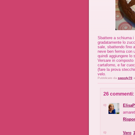
Sbattere a schiuma i 
gradatamente lo zucche
sale, sbattendo fino 
neve ben ferma con un 
quindi aggiungere lo 
Versare in composto i
cartaforno, e far cuoc
(fare la prova stecch
velo.
Pubblicato da
speedy70
a
26 commenti:
Elisa
amarett
Rispo
Vero