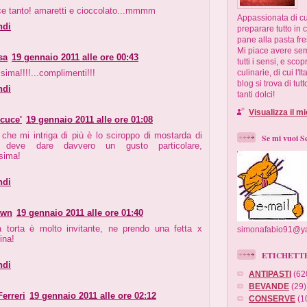
ce tanto! amaretti e cioccolato...mmmm
Appassionata di cu
ndi
preparare tutto in 
pane alla pasta fres
Mi piace avere semp
sa
19 gennaio 2011 alle ore 00:43
tutti i sensi, e sco
sima!!!!...complimenti!!!
culinarie, di cui l'I
blog si trova di tut
ndi
tanti dolci!
Visualizza il m
 cuce'
19 gennaio 2011 alle ore 01:08
 che mi intriga di più è lo sciroppo di mostarda di
Se mi vuoi Scr
a, deve dare davvero un gusto particolare,
sima!
ndi
own
19 gennaio 2011 alle ore 01:40
 torta è molto invitante, ne prendo una fetta x
simonafabio91@ya
ina!
ETICHETT
ndi
ANTIPASTI
(62
BEVANDE
(29)
Ferreri
19 gennaio 2011 alle ore 02:12
CONSERVE
(1