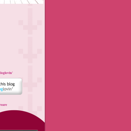
loglovin'
reare