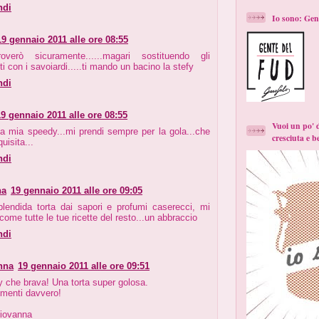
ndi
Io sono: Gen
19 gennaio 2011 alle ore 08:55
overò sicuramente......magari sostituendo gli
i con i savoiardi.....ti mando un bacino la stefy
ndi
19 gennaio 2011 alle ore 08:55
Vuoi un po' 
mia speedy...mi prendi sempre per la gola...che
cresciuta e be
quisita...
ndi
na
19 gennaio 2011 alle ore 09:05
lendida torta dai sapori e profumi caserecci, mi
come tutte le tue ricette del resto...un abbraccio
ndi
nna
19 gennaio 2011 alle ore 09:51
 che brava! Una torta super golosa.
menti davvero!
iovanna