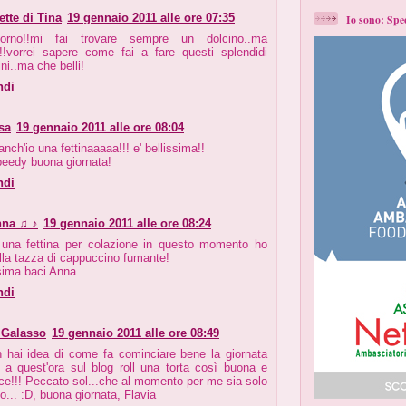
ette di Tina
19 gennaio 2011 alle ore 07:35
Io sono: Sp
iorno!!mi fai trovare sempre un dolcino..ma
!!!vorrei sapere come fai a fare questi splendidi
ni..ma che belli!
ndi
sa
19 gennaio 2011 alle ore 08:04
anch'io una fettinaaaaa!!! e' bellissima!!
peedy buona giornata!
ndi
nna ♫ ♪
19 gennaio 2011 alle ore 08:24
 una fettina per colazione in questo momento ho
lla tazza di cappuccino fumante!
sima baci Anna
ndi
 Galasso
19 gennaio 2011 alle ore 08:49
 hai idea di come fa cominciare bene la giornata
 a quest'ora sul blog roll una torta così buona e
ce!!! Peccato sol...che al momento per me sia solo
o... :D, buona giornata, Flavia