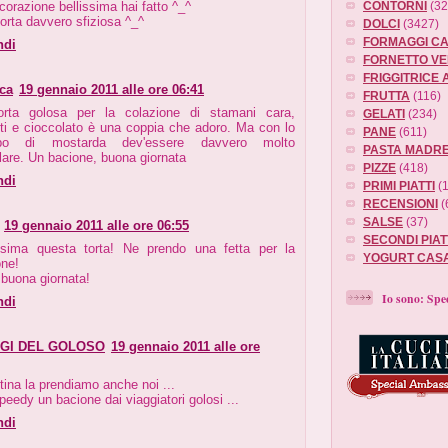
CONTORNI
(32
corazione bellissima hai fatto ^_^
torta davvero sfiziosa ^_^
DOLCI
(3427)
FORMAGGI CA
ndi
FORNETTO VE
FRIGGITRICE 
ca
19 gennaio 2011 alle ore 06:41
FRUTTA
(116)
orta golosa per la colazione di stamani cara,
GELATI
(234)
ti e cioccolato è una coppia che adoro. Ma con lo
PANE
(611)
ppo di mostarda dev'essere davvero molto
PASTA MADR
olare. Un bacione, buona giornata
PIZZE
(418)
ndi
PRIMI PIATTI
(
RECENSIONI
(
SALSE
(37)
19 gennaio 2011 alle ore 06:55
SECONDI PIAT
sima questa torta! Ne prendo una fetta per la
YOGURT CAS
one!
 buona giornata!
Io sono: Sp
ndi
GGI DEL GOLOSO
19 gennaio 2011 alle ore
tina la prendiamo anche noi ...
eedy un bacione dai viaggiatori golosi ...
ndi