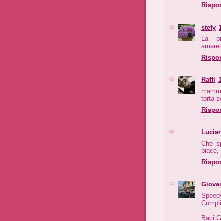
Rispo
stefy
La pr
amarett
Rispo
Raffi
mamma 
torta s
Rispo
Lucia
Che sp
piace, 
Rispo
Giova
Speedy
Compli
Baci G