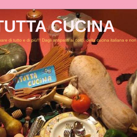
TUTTA CUCINA
re di tutto e di più!!! Dagli antipasti ai dolci, della cucina italiana e non 