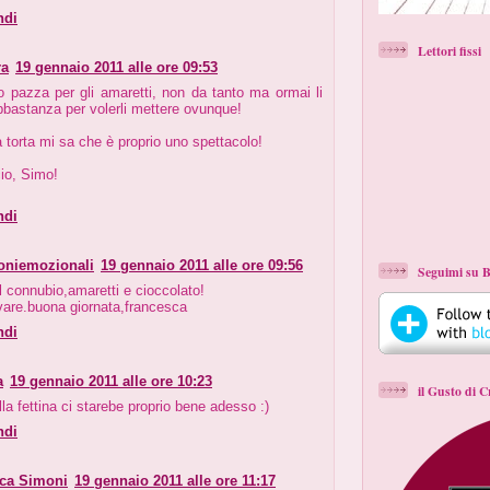
ndi
Lettori fissi
ra
19 gennaio 2011 alle ore 09:53
o pazza per gli amaretti, non da tanto ma ormai li
bastanza per volerli mettere ovunque!
 torta mi sa che è proprio uno spettacolo!
io, Simo!
ndi
oniemozionali
19 gennaio 2011 alle ore 09:56
Seguimi su B
l connubio,amaretti e cioccolato!
vare.buona giornata,francesca
ndi
a
19 gennaio 2011 alle ore 10:23
il Gusto di C
la fettina ci starebe proprio bene adesso :)
ndi
ica Simoni
19 gennaio 2011 alle ore 11:17