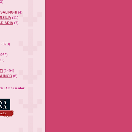
3)
SALINGHI
(4)
RSILIA
(11)
AD ARIA
(7)
E
(870)
1962)
61)
TI
(1494)
ALINGO
(8)
ecial Ambassador