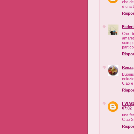
che de
è una 
Rispo
Federi
Che t
amaret
sciro
partic
Rispo
Renza
Buonis
colazi
Ciao e
Rispo
I VIA
07:02
una fet
Ciao Sp
Rispo