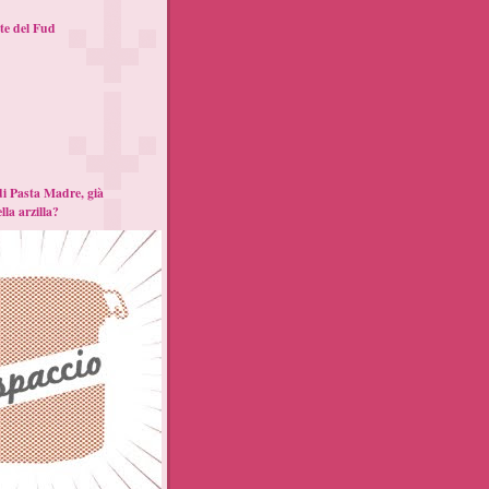
te del Fud
di Pasta Madre, già
lla arzilla?