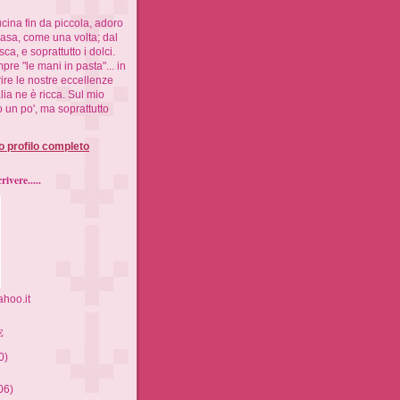
cina fin da piccola, adoro
casa, come una volta; dal
ca, e soprattutto i dolci.
re "le mani in pasta"... in
prire le nostre eccellenze
talia ne è ricca. Sul mio
to un po', ma soprattutto
io profilo completo
ivere.....
hoo.it
E
0)
06)