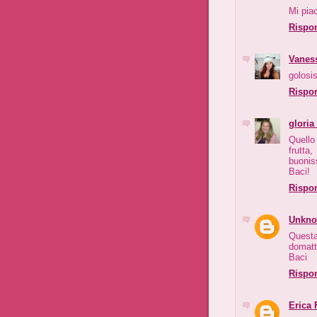
Mi pia
Rispo
Vanes
golosis
Rispo
gloria
Quello
frutt
buonis
Baci!
Rispo
Unkn
Questa
domatt
Baci
Rispo
Erica 