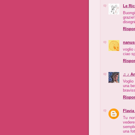
Le Ric
Buong
grazie
disegni
Rispo
nanus
voglio 
ciao s
Rispo
♫ ♪ A
Voglio
una be
bravis
Rispo
Flavia
Tu non
vedere
sempli
una fot