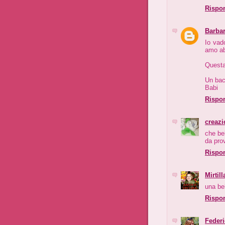
Rispo
Barba
Io vad
amo ab
Questa
Un bac
Babi
Rispo
creazi
che be
da pro
Rispo
Mirtill
una bel
Rispo
Feder