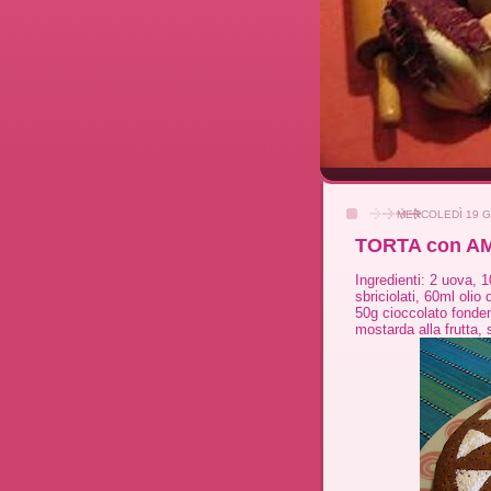
MERCOLEDÌ 19 G
TORTA con A
Ingredienti: 2 uova, 
sbriciolati, 60ml olio
50g cioccolato fonden
mostarda alla frutta,