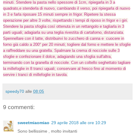
minuti. Stendere la pasta nello spessore di 1cm, ripiegarla in 3 a
quadrato,e stenderla di nuovo, cambiando il verso, poi ripiegarla di nuovo
in 3 e farla riposare 15 minuti sempre in frigor. Ripetere la stessa
operazione per altre 3 volte, rispettando i tempi di riposo in frigor e i giri.
Stendere la pasta sfoglia così ottenuta in un rettangolo e tagliarla in 3
parti uguali; adagiarla su una teglia rivestita di cartaforno, distanziata.
Spennellare con il latte, distribuirvi lo zucchero di canna e cuocere in
forno già caldo a 200° per 20 minuti; togliere dal forno e mettere le sfoglie
a raffreddare su una gratella. Spalmare la crema di nocciole sulle 3
sfoglie e confezionare il dolce, adagiando una sfoglia sull'altra,
terminando con la granella di nocciole. Con un coltello seghettato tagliare
la millefoglie in 8 tranci uguali; conservare al fresco fino al momento di
servire i tranci di millefoglie in tavola.
speedy70
alle
08:05
9 commenti:
sweetmiaomiao
29 aprile 2018 alle ore 10:29
Sono bellissime , molto invitanti