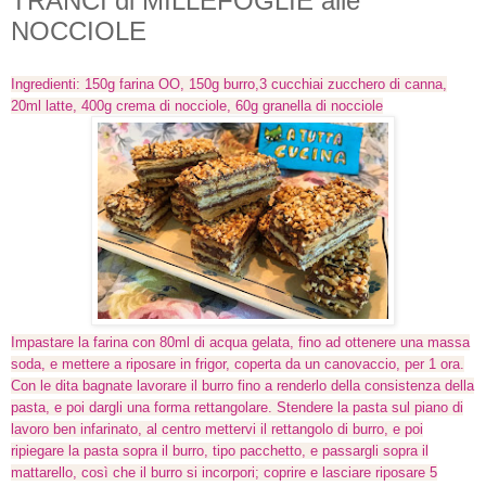
TRANCI di MILLEFOGLIE alle
NOCCIOLE
Ingredienti: 150g farina OO, 150g burro,3 cucchiai zucchero di canna,
20ml latte, 400g crema di nocciole, 60g granella di nocciole
Impastare la farina con 80ml di acqua gelata, fino ad ottenere una massa
soda, e mettere a riposare in frigor, coperta da un canovaccio, per 1 ora.
Con le dita bagnate lavorare il burro fino a renderlo della consistenza della
pasta, e poi dargli una forma rettangolare. Stendere la pasta sul piano di
lavoro ben infarinato, al centro mettervi il rettangolo di burro, e poi
ripiegare la pasta sopra il burro, tipo pacchetto, e passargli sopra il
mattarello, così che il burro si incorpori; coprire e lasciare riposare 5