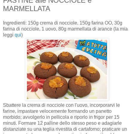
PASTINE alle NOCCIOLE e
MARMELLATA
Ingredienti: 150g crema di nocciole, 150g farina OO, 30g
farina di nocciole, 1 uovo, 80g marmellata di arance (la mia
leggi
qui
)
Sbattere la crema di nocciole con l'uovo, incorporarvi le
farine, impastare velocemente formando un panetto
morbido; avvolgerlo in pellicola e riporlo in frigor per 15
minuti. Formare 12 palline dello stesso peso e adagiarle
distanziate su una teglia rivestita di cartaforno; praticare un