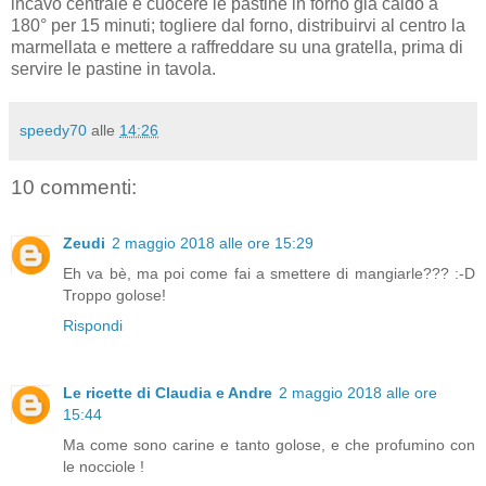
incavo centrale e cuocere le pastine in forno già caldo a
180° per 15 minuti; togliere dal forno, distribuirvi al centro la
marmellata e mettere a raffreddare su una gratella, prima di
servire le pastine in tavola.
speedy70
alle
14:26
10 commenti:
Zeudi
2 maggio 2018 alle ore 15:29
Eh va bè, ma poi come fai a smettere di mangiarle??? :-D
Troppo golose!
Rispondi
Le ricette di Claudia e Andre
2 maggio 2018 alle ore
15:44
Ma come sono carine e tanto golose, e che profumino con
le nocciole !