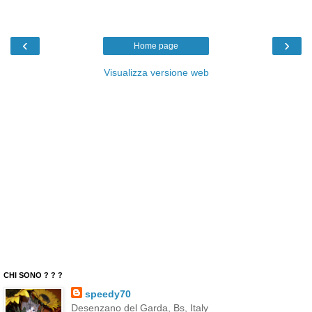
‹
›
Home page
Visualizza versione web
CHI SONO ? ? ?
speedy70
Desenzano del Garda, Bs, Italy